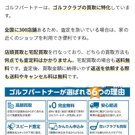
ゴルフパートナーは、
ゴルフクラブの買取に特化
していま
す。
全国に300店舗
あるため、査定を急いでいる場合は、家の
近くのショップを利用でき便利ですね。
店頭買取と宅配買取
を行なっており、どちらの買取方法も
何点でも査定料はかかりません
。宅配買取の場合も
送料無
料
です。査定後、買取金額に納得いかず
返送を依頼する際
も送料やキャンセル料は無料
です。