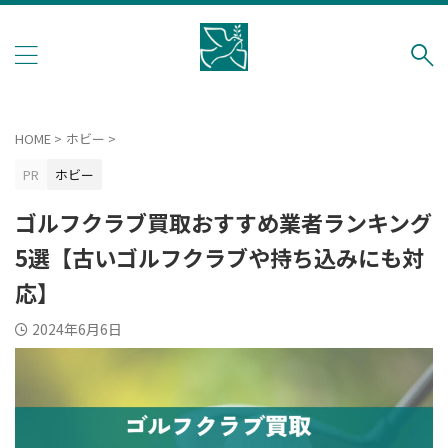
総合買取
納得の買取でつぎの人へ
ブランド品
宝飾品
ホビー
HOME
>
ホビー
>
デジタル
本
PR
ホビー
ファッション
ゴルフクラブ買取おすすめ業者ランキング
5選【古いゴルフクラブや持ち込みにも対
応】
2024年6月6日