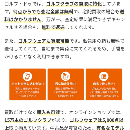
ゴルフ・ドゥでは、
ゴルフクラブの買取に特化
していま
す。
何点からでも査定金額は無料
で、宅配買取の場合も
送
料はかかりません
。万が一、査定結果に満足できずキャン
セルする場合も、
無料で返送
してくれます。
また、
ゴルフウェアも買取可能
です。梱包用の箱も無料で
送付してくれて、自宅まで集荷に来てくれるため、手間を
かけることなく利用できますね。
買取だけでなく
購入も可能
で、オンラインショップでは、
15万本のゴルフクラブ
があり、
ゴルフウェアは5,000点以
上
取り揃えています。中古品が豊富のため、
有名なモデル